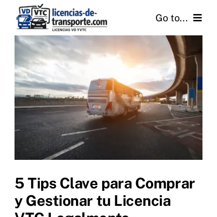
Skip
Go to...
to
content
Inicio
Quiénes Somos
Licencias
Gestión
Servicios
5 Tips Clave para Comprar
Transporte de Viajeros
y Gestionar tu Licencia
FAQ