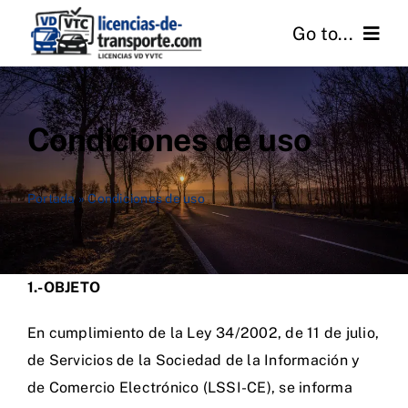
Skip
Go to...
to
content
Inicio
Condiciones de uso
Quiénes Somos
Licencias
Portada
»
Condiciones de uso
Gestión
1.-OBJETO
Servicios
En cumplimiento de la Ley 34/2002, de 11 de julio,
Transporte de Viajeros
de Servicios de la Sociedad de la Información y
de Comercio Electrónico (LSSI-CE), se informa
FAQ