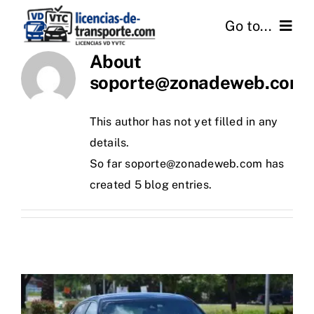
Skip
Go to...
to
content
About
Inicio
soporte@zonadeweb.com
Quiénes Somos
This author has not yet filled in any
details.
Licencias
So far soporte@zonadeweb.com has
created 5 blog entries.
Gestión
Servicios
Transporte de Viajeros
FAQ